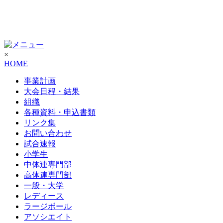
×
HOME
事業計画
大会日程・結果
組織
各種資料・申込書類
リンク集
お問い合わせ
試合速報
小学生
中体連専門部
高体連専門部
一般・大学
レディース
ラージボール
アソシエイト