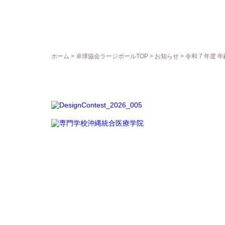
ホーム
>
卓球協会ラージボールTOP
>
お知らせ
> 令和 7 年度