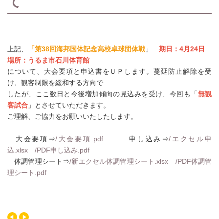
て
上記、
「第38回海邦国体記念高校卓球団体戦
」
期日：4月24日
場所：うるま市石川体育館
について、大会要項と申込書をＵＰします。蔓延防止解除を受
け、観客制限を緩和する方向で
したが、ここ数日と今後増加傾向の見込みを受け、今回も「
無観
客試合
」とさせていただきます。
ご理解、ご協力をお願いいたしたします。
大会要項⇒
/大会要項.pdf
申し込み⇒
/エクセル申
込.xlsx
/PDF申し込み.pdf
体調管理シート⇒
/新エクセル体調管理シート.xlsx
/PDF体調管
理シート.pdf